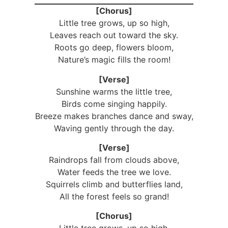
[Chorus]
Little tree grows, up so high,
Leaves reach out toward the sky.
Roots go deep, flowers bloom,
Nature’s magic fills the room!
[Verse]
Sunshine warms the little tree,
Birds come singing happily.
Breeze makes branches dance and sway,
Waving gently through the day.
[Verse]
Raindrops fall from clouds above,
Water feeds the tree we love.
Squirrels climb and butterflies land,
All the forest feels so grand!
[Chorus]